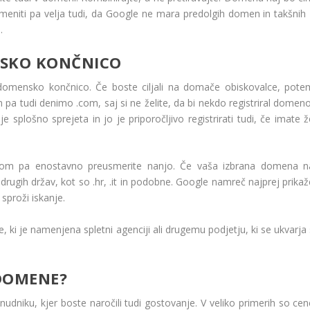
 Omeniti pa velja tudi, da Google ne mara predolgih domen in takšnih 
.
NSKO KONČNICO
domensko končnico. Če boste ciljali na domače obiskovalce, pote
pa tudi denimo .com, saj si ne želite, da bi nekdo registriral domeno
 splošno sprejeta in jo je priporočljivo registrirati tudi, če imate ž
o .com pa enostavno preusmerite nanjo. Če vaša izbrana domena n
 drugih držav, kot so .hr, .it in podobne. Google namreč najprej prika
sproži iskanje.
 je namenjena spletni agenciji ali drugemu podjetju, ki se ukvarja 
 DOMENE?
onudniku, kjer boste naročili tudi gostovanje. V veliko primerih so ce