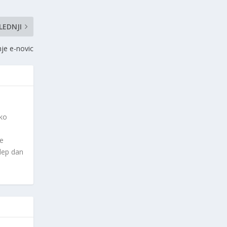
LEDNJI
nje e-novic
ako
če
 lep dan