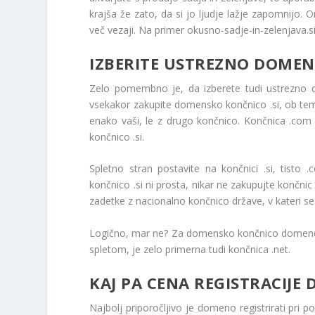
krajša že zato, da si jo ljudje lažje zapomnijo.
več vezaji. Na primer okusno-sadje-in-zelenjava.si
IZBERITE USTREZNO DOME
Zelo pomembno je, da izberete tudi ustrezno 
vsekakor zakupite domensko končnico .si, ob tem 
enako vaši, le z drugo končnico. Končnica .com je
končnico .si.
Spletno stran postavite na končnici .si, tist
končnico .si ni prosta, nikar ne zakupujte končnic
zadetke z nacionalno končnico države, v kateri se 
Logično, mar ne? Za domensko končnico domene, ki
spletom, je zelo primerna tudi končnica .net.
KAJ PA CENA REGISTRACIJE
Najbolj priporočljivo je domeno registrirati pri p