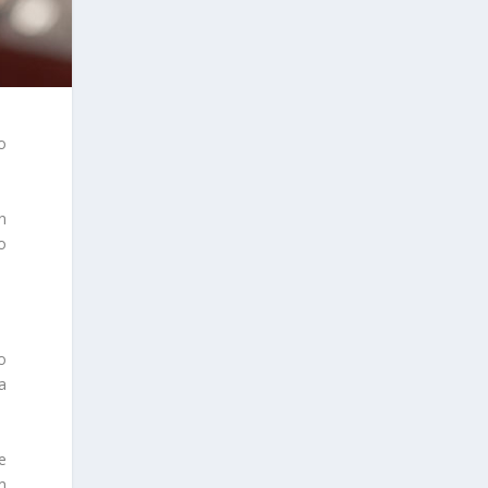
o
n
o
o
a
e
m