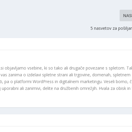
NAS
5 nasvetov za pošilja
.si objavljamo vsebine, ki so tako ali drugače povezane s spletom. T
r vas zanima o izdelavi spletne strani ali trgovine, domenah, spletnem
ti, pa o platformi WordPress in digitalnem marketingu. Veseli bomo, 
j uporabni ali zanimivi, delite na družbenih omrežjih. Hvala za obisk in