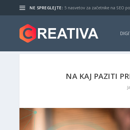
NE SPREGLEJTE:
5 nasvetov za začetnike na SEO p
DIG
NA KAJ PAZITI 
J