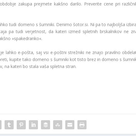
 obdobje zakupa prejmete kakšno darilo. Preverite cene pri različni
ahko tudi domeno s šumniki. Denimo šotor.si. Ni pa to najboljša izbira
taja pa tudi verjetnost, da kateri izmed spletnih brskalnikov ne zn
kakšno »spakedranko«.
e lahko e-pošta, saj vsi e-poštni strežniki ne znajo pravilno obdelat
preti, kupite tako domeno s šumniki kot tisto brez in domeno s šumnik
na kateri bo stala vaša spletna stran.