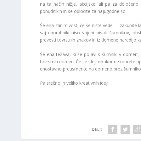
na ta način nižje, akcijske, ali pa za določeno
ponudnikih in se odločite za najugodnejšo.
Še ena zanimivost, če še niste vedeli – zakupite l
saj uporabniki niso vajeni pisati šumnikov, obs
prevesti tovrstnih znakov in iz domene naredijo 
Še ena težava, ki se pojavi s šumniki v domeni, j
tovrstnih domen. Če se ideji nikakor ne morete u
enostavno preusmerite na domeno brez šumnikov, 
Pa srečno in veliko kreativnih idej!
DELI: