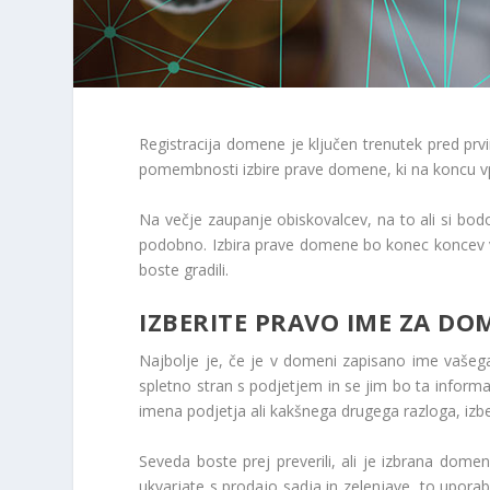
Registracija domene je ključen trenutek pred prv
pomembnosti izbire prave domene, ki na koncu vpliv
Na večje zaupanje obiskovalcev, na to ali si bod
podobno. Izbira prave domene bo konec koncev vp
boste gradili.
IZBERITE PRAVO IME ZA D
Najbolje je, če je v domeni zapisano ime vašega
spletno stran s podjetjem in se jim bo ta informa
imena podjetja ali kakšnega drugega razloga, izbe
Seveda boste prej preverili, ali je izbrana dom
ukvarjate s prodajo sadja in zelenjave, to upora