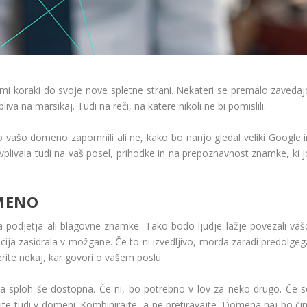
imi koraki do svoje nove spletne strani. Nekateri se premalo zavedaj
a na marsikaj. Tudi na reči, na katere nikoli ne bi pomislili.
o vašo domeno zapomnili ali ne, kako bo nanjo gledal veliki Google i
livala tudi na vaš posel, prihodke in na prepoznavnost znamke, ki j
OMENO
 podjetja ali blagovne znamke. Tako bodo ljudje lažje povezali vaš
cija zasidrala v možgane. Če to ni izvedljivo, morda zaradi predolgeg
rite nekaj, kar govori o vašem poslu.
ena sploh še dostopna. Če ni, bo potrebno v lov za neko drugo. Če s
bite tudi v domeni. Kombinirajte, a ne pretiravajte. Domena naj bo či